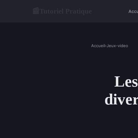
Tutoriel Pratique
📰
Accu
Accueil
›
Jeux-video
Les
dive