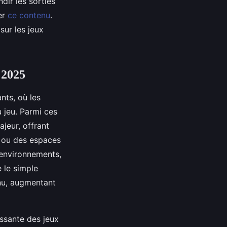
dir les sorties
er
ce contenu
.
sur les jeux
 2025
nts, où les
u jeu. Parmi ces
ajeur, offrant
R ou des espaces
 environnements,
 le simple
nu, augmentant
issante des jeux