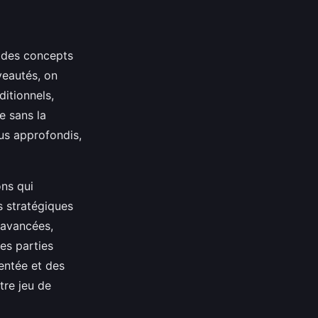
c des concepts
veautés, on
itionnels,
e sans la
us approfondis,
ons qui
s stratégiques
 avancées,
es parties
entée et des
tre jeu de