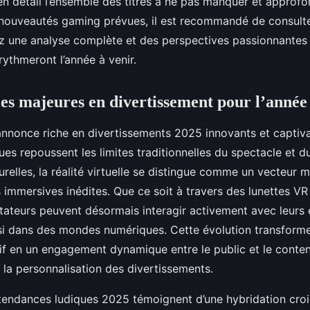
n détail l’ensemble des titres à ne pas manquer et approfon
 nouveautés gaming prévues, il est recommandé de consult
z une analyse complète et des perspectives passionnantes 
ythmeront l’année à venir.
es majeures en divertissement pour l’année
annonce riche en divertissements 2025 innovants et captiva
es repoussent les limites traditionnelles du spectacle et d
relles, la réalité virtuelle se distingue comme un vecteur m
 immersives inédites. Que ce soit à travers des lunettes V
ctateurs peuvent désormais interagir activement avec leurs
i dans des mondes numériques. Cette évolution transforme
if en un engagement dynamique entre le public et le conte
et la personnalisation des divertissements.
s tendances ludiques 2025 témoignent d’une hybridation cro