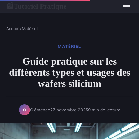
Tutoriel Pratique
📰
Accueil
›
Matériel
MATÉRIEL
Guide pratique sur les
différents types et usages des
wafers silicium
Clémence
27 novembre 2025
9 min de lecture
C